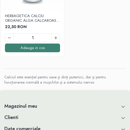
Cartilaj și Colagen
Vitalitate și sport
Acid hialuronic
HERBAGETICA CALCIU
Cartilaj
ORGANIC ALGA CALCAROASA
30cps
Colagen
22,50 RON
Glucozamina
Fitoterapie
Adauga in cos
Aromaterapie
Gemoterapie
Plante medicinale
Tincturi
Calciul este esențial pentru oase și dinți puternici, dar și pentru
Minerale și Oligoelemente
funcționarea normală a mușchilor și a sistemului nervos.
Argilă
Calciu
Electroliți
Magazinul meu
Fier
Clienti
Magneziu
Multiminerale
Date comerciale