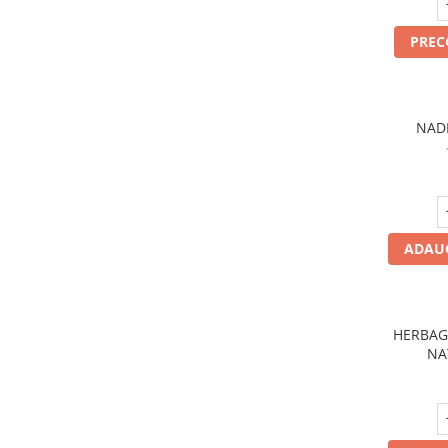
Probiotice și prebiotice
PRE
Cartilaj și Colagen
Acid hialuronic
Cartilaj
Colagen
NADH
Glucozamina
Fitoterapie
Aromaterapie
Gemoterapie
ADAUG
Plante medicinale
Tincturi
Minerale și Oligoelemente
HERBAG
Argilă
NA
Calciu
Electroliți
Fier