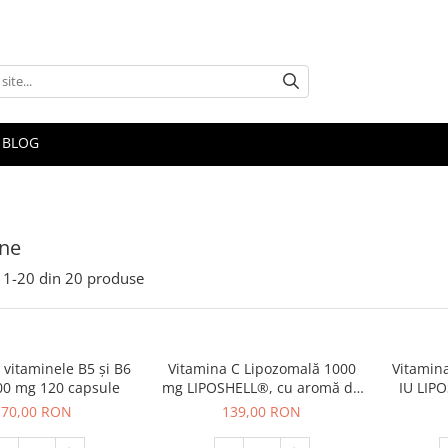
BLOG
ine
1-
20
din
20
produse
vitaminele B5 şi B6
Vitamina C Lipozomală 1000
Vitamin
0 mg 120 capsule
mg LIPOSHELL®, cu aromă de
IU LIPO
coacăze (30 plicuri) - absorbție
70,00 RON
139,00 RON
superioară pentru imunitate