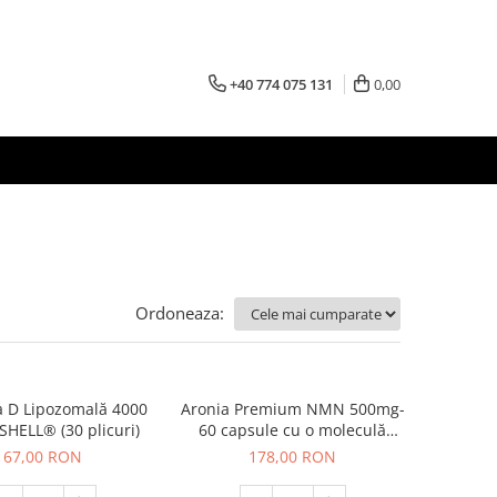
+40 774 075 131
0,00
Ordoneaza:
a D Lipozomală 4000
Aronia Premium NMN 500mg-
SHELL® (30 plicuri)
60 capsule cu o moleculă
esențială pentru energie,
67,00 RON
178,00 RON
longevitate și creier