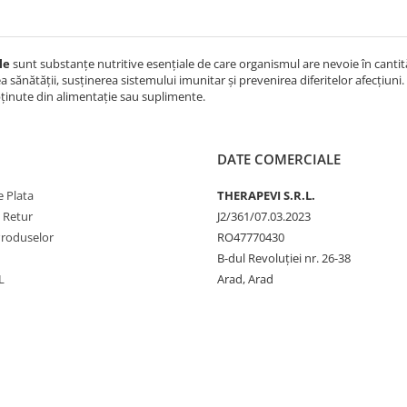
le
sunt substanțe nutritive esențiale de care organismul are nevoie în cantităț
 sănătății, susținerea sistemului imunitar și prevenirea diferitelor afecțiun
ținute din alimentație sau suplimente.
DATE COMERCIALE
 Plata
THERAPEVI S.R.L.
e Retur
J2/361/07.03.2023
Produselor
RO47770430
B-dul Revoluției nr. 26-38
L
Arad, Arad