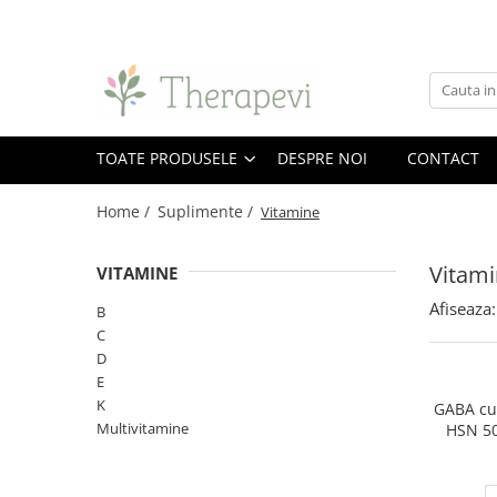
Toate Produsele
Suplimente
Alge Marine și Ciuperci Medicinale
TOATE PRODUSELE
DESPRE NOI
CONTACT
Chlorella
Home /
Suplimente /
Ciuperci Medicinale
Vitamine
Spirulină
Vitam
Omega și Acizi grași
VITAMINE
Ulei de krill
Afiseaza:
B
Ulei de pește
C
D
Antioxidanți și Coenzime
E
Beta-caroten și alți cartenoizi
K
GABA cu 
Coenzima Q10
Multivitamine
HSN 50
Probiotice și Enzime digestive
Enzime digestive