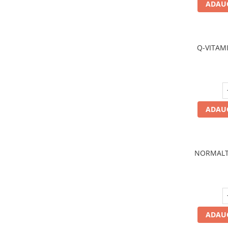
Magneziu
ADAUG
Multiminerale
Quinton
Seleniu
Q-VITAM
Siliciu
Zinc
Proteine și aminoacizi
Arginina
Carnitina
ADAUG
Cisteina
Gaba
Glutation
NORMALT
Lizina
Metionina
Tirozina
Vitamine
ADAUG
B