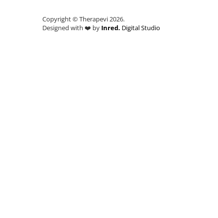
Dulcețuri si creme tartinabile
Înlocuitori de zahăr
Copyright © Therapevi 2026.
Wellness
Designed with ❤️ by
Inred.
Digital Studio
Igienă intimă
Igienă orală
Paste de dinți
Îngrijirea pielii
Îngrijirea corpului
Îngrijirea mâinilor
Îngrijirea picioarelor
Îngrijirea tenului
Îngrijirea părului
Săpunuri Solide
Tratamente
Uleiuri
Șampoane
Ghid pentru sănătate