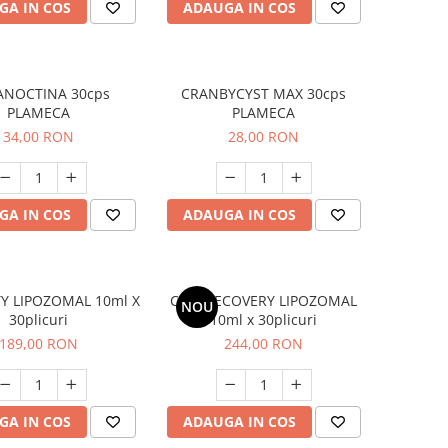
GA IN COS
ADAUGA IN COS
ANOCTINA 30cps
CRANBYCYST MAX 30cps
PLAMECA
PLAMECA
34,00 RON
28,00 RON
GA IN COS
ADAUGA IN COS
Y LIPOZOMAL 10ml X
CELL RECOVERY LIPOZOMAL
NOU
30plicuri
10ml x 30plicuri
189,00 RON
244,00 RON
GA IN COS
ADAUGA IN COS