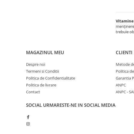
C
D
E
Vitamine
K
menținerea
trebuie ob
Multivitamine
Dispozitive
Non-medicale
MAGAZINUL MEU
CLIENTI
Alimente sanătoase
Despre noi
Metode de
Cereale și paste
Termeni si Conditii
Politica d
Fructe oleaginoase
Politica de Confidentialitate
Garantia 
Făinoase
Politica de livrare
ANPC
Contact
ANPC - SA
Săruri și condimente
Sare
SOCIAL
URMARESTE-NE IN SOCIAL MEDIA
Îndulcitori și dulciuri
Biscuiți
Ciocolată și batoane