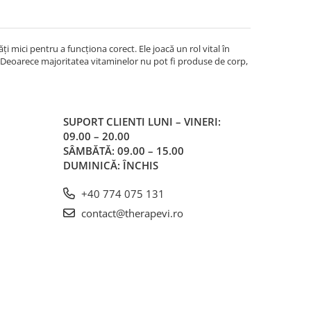
i mici pentru a funcționa corect. Ele joacă un rol vital în
i. Deoarece majoritatea vitaminelor nu pot fi produse de corp,
SUPORT CLIENTI
LUNI – VINERI:
09.00 – 20.00
SÂMBĂTĂ: 09.00 – 15.00
DUMINICĂ: ÎNCHIS
+40 774 075 131
contact@therapevi.ro