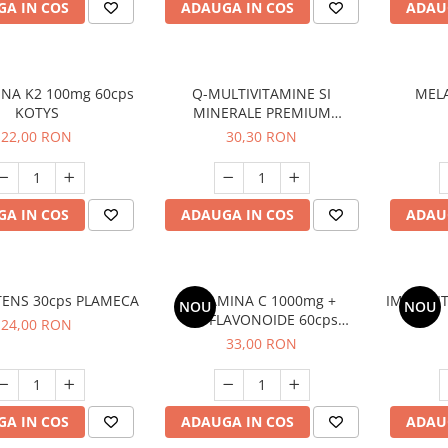
A IN COS
ADAUGA IN COS
ADAU
INA K2 100mg 60cps
Q-MULTIVITAMINE SI
MEL
KOTYS
MINERALE PREMIUM
COMPLEX 60cps KOTYS
22,00 RON
30,30 RON
A IN COS
ADAUGA IN COS
ADAU
ENS 30cps PLAMECA
VITAMINA C 1000mg +
IMMUNIT
NOU
NOU
BIOFLAVONOIDE 60cps
24,00 RON
ENIGMA
33,00 RON
A IN COS
ADAUGA IN COS
ADAU