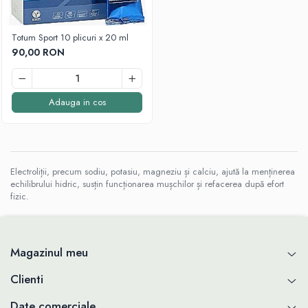
Cartilaj și Colagen
Vitalitate și sport
Acid hialuronic
Totum Sport 10 plicuri x 20 ml
Cartilaj
90,00 RON
Colagen
Glucozamina
Fitoterapie
Adauga in cos
Aromaterapie
Gemoterapie
Plante medicinale
Electroliții, precum sodiu, potasiu, magneziu și calciu, ajută la menținerea
Tincturi
echilibrului hidric, susțin funcționarea mușchilor și refacerea după efort
Minerale și Oligoelemente
fizic.
Argilă
Calciu
Electroliți
Magazinul meu
Fier
Clienti
Magneziu
Multiminerale
Date comerciale