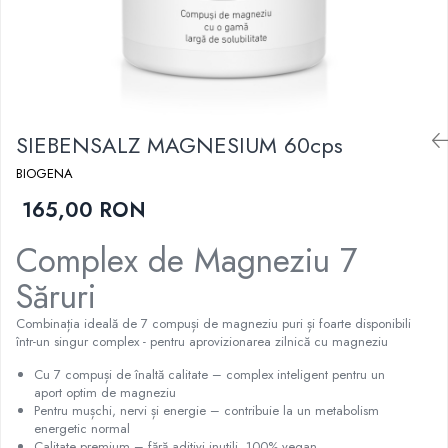
Cartilaj și Colagen
Vitalitate și sport
Acid hialuronic
Cartilaj
Colagen
Glucozamina
SIEBENSALZ MAGNESIUM 60cps
Fitoterapie
Aromaterapie
BIOGENA
Gemoterapie
165,00 RON
Plante medicinale
Complex de Magneziu 7
Tincturi
Minerale și Oligoelemente
Săruri
Argilă
Combinația ideală de 7 compuși de magneziu puri și foarte disponibili
Calciu
într-un singur complex - pentru aprovizionarea zilnică cu magneziu
Electroliți
Cu 7 compuși de înaltă calitate – complex inteligent pentru un
Fier
aport optim de magneziu
Pentru mușchi, nervi și energie – contribuie la un metabolism
Magneziu
energetic normal
Multiminerale
Calitate premium – fără aditivi inutili, 100% vegan