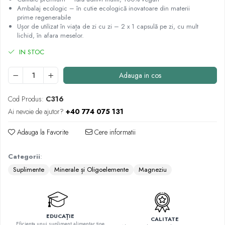
Quinton
Ambalaj ecologic – în cutie ecologică inovatoare din materii
prime regenerabile
Seleniu
Ușor de utilizat în viața de zi cu zi – 2 x 1 capsulă pe zi, cu mult
Siliciu
lichid, în afara meselor.
Zinc
IN STOC
Proteine și aminoacizi
Adauga in cos
Arginina
Carnitina
Cod Produs:
C316
Cisteina
Ai nevoie de ajutor?
+40 774 075 131
Gaba
Glutation
Adauga la Favorite
Cere informatii
Lizina
Metionina
Categorii
:
Tirozina
Suplimente
Minerale și Oligoelemente
Magneziu
Vitamine
B
C
EDUCAȚIE
CALITATE
D
Eficiența unui supliment alimentar ține