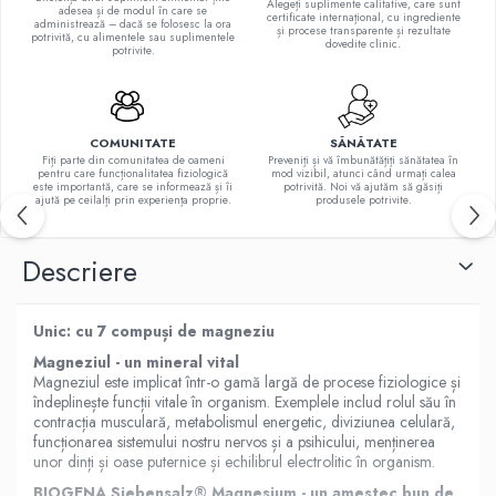
Alegeți suplimente calitative, care sunt
adesea și de modul în care se
certificate internațional, cu ingrediente
E
administrează – dacă se folosesc la ora
și procese transparente și rezultate
potrivită, cu alimentele sau suplimentele
dovedite clinic.
K
potrivite.
Multivitamine
COMUNITATE
SĂNĂTATE
Fiți parte din comunitatea de oameni
Preveniți și vă îmbunătățiți sănătatea în
pentru care funcționalitatea fiziologică
mod vizibil, atunci când urmați calea
este importantă, care se informează și îi
potrivită. Noi vă ajutăm să găsiți
ajută pe ceilalți prin experiența proprie.
produsele potrivite.
Descriere
Unic: cu 7 compuși de magneziu
Magneziul - un mineral vital
Magneziul este implicat într-o gamă largă de procese fiziologice și
îndeplinește funcții vitale în organism. Exemplele includ rolul său în
contracția musculară, metabolismul energetic, diviziunea celulară,
funcționarea sistemului nostru nervos și a psihicului, menținerea
unor dinți și oase puternice și echilibrul electrolitic în organism.
BIOGENA Siebensalz® Magnesium - un amestec bun de