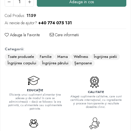
Adauga in cos
Quinton
Seleniu
Cod Produs:
1159
Siliciu
Ai nevoie de ajutor?
+40 774 075 131
Zinc
Adauga la Favorite
Cere informatii
Proteine și aminoacizi
Arginina
Categorii
:
Carnitina
Toate produsele
Familie
Mama
Wellness
Îngrijirea pielii
Cisteina
Îngrijirea corpului
Îngrijirea părului
Șampoane
Gaba
Glutation
Lizina
Metionina
EDUCAȚIE
CALITATE
Eficiența unui supliment alimentar ține
Alegeți suplimente calitative, care sunt
Tirozina
adesea și de modul în care se
certificate internațional, cu ingrediente
administrează – dacă se folosesc la ora
și procese transparente și rezultate
Vitamine
potrivită, cu alimentele sau suplimentele
dovedite clinic.
potrivite.
B
C
D