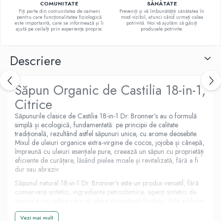
COMUNITATE
SĂNĂTATE
E
Fiți parte din comunitatea de oameni
Preveniți și vă îmbunătățiți sănătatea în
pentru care funcționalitatea fiziologică
mod vizibil, atunci când urmați calea
K
este importantă, care se informează și îi
potrivită. Noi vă ajutăm să găsiți
ajută pe ceilalți prin experiența proprie.
produsele potrivite.
Multivitamine
Descriere
Săpun Organic de Castilia 18-in-1,
Citrice
Săpunurile clasice de Castilia 18-in-1 Dr. Bronner’s au o formulă
simplă și ecologică, fundamentată pe principii de calitate
tradițională, rezultând astfel săpunuri unice, cu arome deosebite.
Mixul de uleiuri organice extra-virgine de cocos, jojoba și cânepă,
împreună cu uleiuri esențiale pure, creează un săpun cu proprietăți
eficiente de curățare, lăsând pielea moale și revitalizată, fără a fi
dur sau abraziv.
Săpunul natural 18-in-1 Dr. Bronner’s este un produs versatil, fără
conservanți sintetici, ingrediente petrochimice, agenți sintetici de
spumare sau aditivi care să ofere consistență fluidului. Este ambalat
într-un recipient 100% reciclat și reciclabil. Săpunurile Dr.
Bronner’s sunt certificate de USDA National Organic Program.
Vezi mai mult