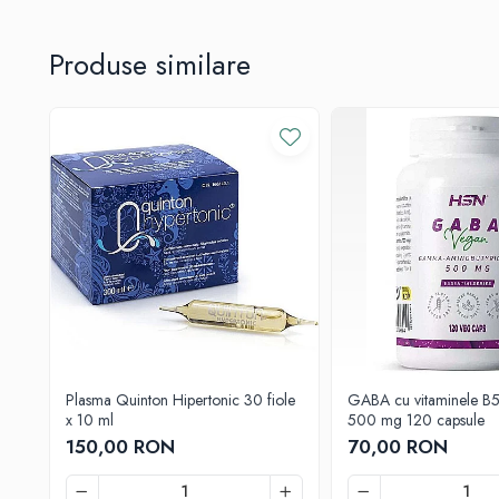
C
D
Produse similare
E
K
Multivitamine
Dispozitive
Non-medicale
Alimente sanătoase
Cereale și paste
Fructe oleaginoase
Făinoase
Săruri și condimente
Sare
Plasma Quinton Hipertonic 30 fiole
GABA cu vitaminele B
Îndulcitori și dulciuri
x 10 ml
500 mg 120 capsule
Biscuiți
150,00 RON
70,00 RON
Ciocolată și batoane