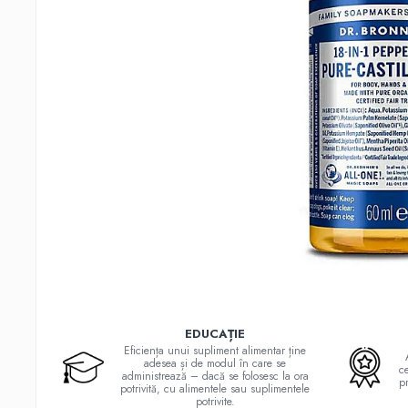
Probiotice și prebiotice
Cartilaj și Colagen
Acid hialuronic
Cartilaj
Colagen
Glucozamina
Fitoterapie
Aromaterapie
Gemoterapie
Plante medicinale
Tincturi
Minerale și Oligoelemente
Argilă
EDUCAȚIE
Calciu
Eficiența unui supliment alimentar ține
Electroliți
adesea și de modul în care se
ce
administrează – dacă se folosesc la ora
pr
Fier
potrivită, cu alimentele sau suplimentele
potrivite.