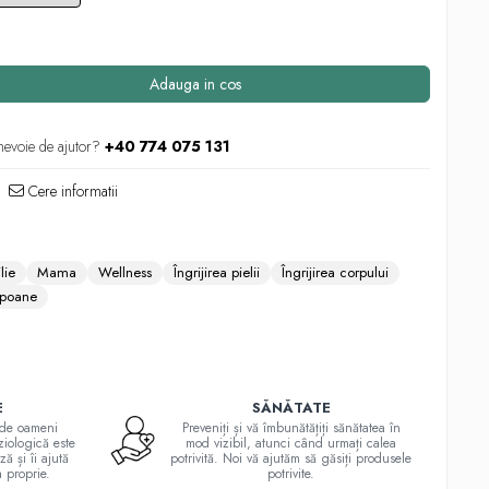
Adauga in cos
nevoie de ajutor?
+40 774 075 131
Cere informatii
lie
Mama
Wellness
Îngrijirea pielii
Îngrijirea corpului
poane
E
SĂNĂTATE
a de oameni
Preveniți și vă îmbunătățiți sănătatea în
ziologică este
mod vizibil, atunci când urmați calea
ă și îi ajută
potrivită. Noi vă ajutăm să găsiți produsele
a proprie.
potrivite.