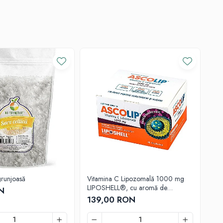
grunjoasă
Vitamina C Lipozomală 1000 mg
Tin
LIPOSHELL®, cu aromă de
(50
N
coacăze (30 plicuri) - absorbție
139,00 RON
76
superioară pentru imunitate