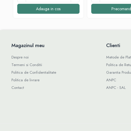
Dulcețuri si creme tartinabile
Înlocuitori de zahăr
Adauga in cos
Precomand
Wellness
Igienă intimă
Igienă orală
Paste de dinți
Magazinul meu
Clienti
Îngrijirea pielii
Despre noi
Metode de Pla
Îngrijirea corpului
Termeni si Conditii
Politica de Retu
Îngrijirea mâinilor
Politica de Confidentialitate
Garantia Produ
Îngrijirea picioarelor
Politica de livrare
ANPC
Îngrijirea tenului
Contact
ANPC - SAL
Îngrijirea părului
Săpunuri Solide
Tratamente
Uleiuri
Șampoane
Ghid pentru sănătate