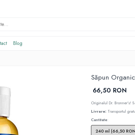
tact
Blog
Săpun Organic 
66,50 RON
Originalul Dr. Bronner’s! S
Livrare:
Transportul grat
Cantitate
: