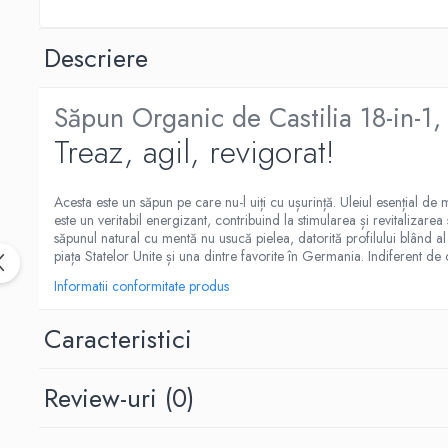
Magneziu
Multiminerale
Descriere
Quinton
Seleniu
Siliciu
Săpun Organic de Castilia 18-in-1
Zinc
Treaz, agil, revigorat!
Proteine și aminoacizi
Arginina
Acesta este un săpun pe care nu-l uiți cu ușurință. Uleiul esențial de
Carnitina
este un veritabil energizant, contribuind la stimularea și revitalizarea
săpunul natural cu mentă nu usucă pielea, datorită profilului blând 
Cisteina
piața Statelor Unite și una dintre favorite în Germania. Indiferent de
Gaba
Informatii conformitate produs
Glutation
Lizina
Caracteristici
Metionina
Tirozina
Review-uri
(0)
Vitamine
B