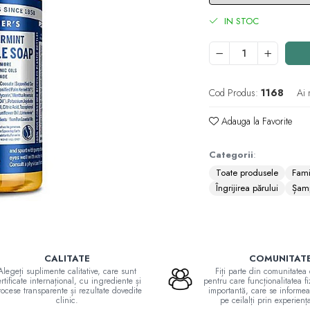
IN STOC
Cod Produs:
1168
Ai 
Adauga la Favorite
Categorii
:
Toate produsele
Fami
Îngrijirea părului
Șam
CALITATE
COMUNITAT
Alegeți suplimente calitative, care sunt
Fiți parte din comunitate
rtificate internațional, cu ingrediente și
pentru care funcționalitatea fi
ocese transparente și rezultate dovedite
importantă, care se informeaz
clinic.
pe ceilalți prin experienț