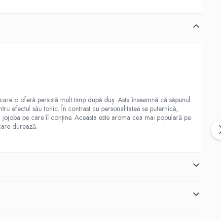
pe care o oferă persistă mult timp după duș. Asta înseamnă că săpunul
tru efectul său tonic. În contrast cu personalitatea sa puternică,
i jojoba pe care îl conține. Aceasta este aroma cea mai populară pe
 care durează.