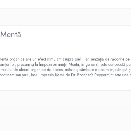
, Mentă
 mentă organică are un efect stimulant asupra pielii, iar senzația de răcorire 
 simțurilor, precum și la limpezirea minții. Menta, în general, este cunoscută pen
al mixului de uleiuri organice de cocos, măsline, sâmbure de palmier, cânepă ș
 continent sau țară, însă, impresia lăsată de Dr. Bronner’s Peppermint este una