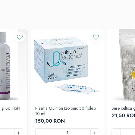
5 şi B6 HSN
Plasma Quinton Izotonic 30 fiole x
Sare celtică 
10 ml
21,50 RO
150,00 RON