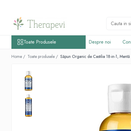
Toate Produsele
Suplimente
Alge Marine și Ciuperci Medicinale
Toate Produsele
Despre noi
Con
Chlorella
Ciuperci Medicinale
Home /
Toate produsele /
Săpun Organic de Castilia 18-in-1, Mentă
Spirulină
Omega și Acizi grași
Ulei de krill
Ulei de pește
Antioxidanți și Coenzime
Beta-caroten și alți cartenoizi
Coenzima Q10
Probiotice și Enzime digestive
Enzime digestive