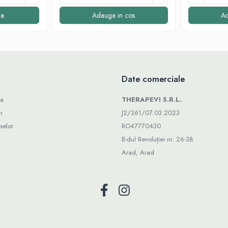
a
Adauga in cos
Ad
Date comerciale
ta
THERAPEVI S.R.L.
r
J2/361/07.03.2023
selor
RO47770430
B-dul Revoluției nr. 26-38
Arad, Arad