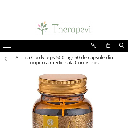
Toate Produsele
Suplimente
Alge Marine și Ciuperci Medicinale
Chlorella
Ciuperci Medicinale
Aronia Cordyceps 500mg- 60 de capsule din
ciuperca medicinală Cordyceps
Spirulină
Omega și Acizi grași
Ulei de krill
Ulei de pește
Antioxidanți și Coenzime
Beta-caroten și alți cartenoizi
Coenzima Q10
Probiotice și Enzime digestive
Enzime digestive