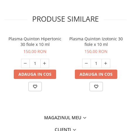
Articulații și oase
Cardiovascular
PRODUSE SIMILARE
Circulație
Controlul greutații
Plasma Quinton Hipertonic
Plasma Quinton Izotonic 30
Digestie și tranzit
30 fiole x 10 ml
fiole x 10 ml
Imunitate
150,00 RON
150,00 RON
Memorie și cognitie
Reglare hormonală
ADAUGA IN COS
ADAUGA IN COS
Sănătate orală
Sănătate sexuală și fertilitate
Tractul respirator
Vederea și auzul
Vitalitate și sport
MAGAZINUL MEU
Familie
CLIENTI
Copilul