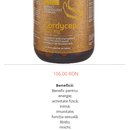
Probiotice și prebiotice
Cartilaj și Colagen
Acid hialuronic
Cartilaj
Colagen
Glucozamina
Fitoterapie
Aromaterapie
Gemoterapie
106,00 RON
Plante medicinale
Tincturi
Beneficii:
Benefic pentru:
Minerale și Oligoelemente
energie;
Argilă
activitate fizică;
inimă;
Calciu
imunitate;
Electroliți
funcția sexuală;
libido;
Fier
rinichi;