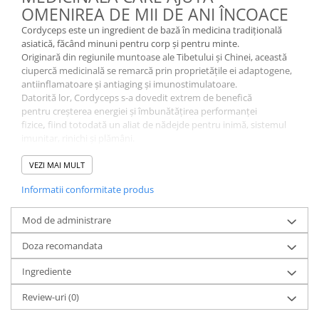
Dulcețuri si creme tartinabile
OMENIREA DE MII DE ANI ÎNCOACE
Înlocuitori de zahăr
Cordyceps este un ingredient de bază în medicina tradițională
Wellness
asiatică, făcând minuni pentru corp și pentru minte.
Originară din regiunile muntoase ale Tibetului și Chinei, această
Igienă intimă
ciupercă medicinală se remarcă prin proprietățile ei adaptogene,
Igienă orală
antiinflamatoare și antiaging și imunostimulatoare.
Datorită lor, Cordyceps s-a dovedit extrem de benefică
Paste de dinți
pentru creșterea energiei și îmbunătățirea performanței
Îngrijirea pielii
fizice
,
fiind totodată un aliat de nădejde pentru inimă, sistemul
imunitar, rinichi și plămâni.
Îngrijirea corpului
Studiile arată că această ciupercă minune luptă cu succes
Îngrijirea mâinilor
împotriva îmbătânirii premature, diabetului, inflamațiilor,
VEZI MAI MULT
insomniei și bolilor de inimă, fiind totodată utilă în susținerea
Îngrijirea picioarelor
Informatii conformitate produs
funcției sexuale și purificarea sângelui.
Îngrijirea tenului
Te poți bucura de toate beneficiile acestei ciuperci medicinale cu
Îngrijirea părului
ajutorul capsulelor Cordyceps.
Mod de administrare
Săpunuri Solide
Doza recomandata
Tratamente
Ingrediente
Uleiuri
Șampoane
Review-uri
(0)
Ghid pentru sănătate