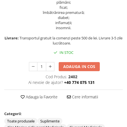
Magneziu
plămâni;
ficat;
Multiminerale
îmbătrânirea prematură;
Quinton
diabet;
Seleniu
inflamații;
insomnii.
Siliciu
Zinc
Livrare:
Transportul gratuit la comenzi peste 500 de lei. Livrare 3-5 zile
lucrătoare.
Proteine și aminoacizi
IN STOC
Arginina
Carnitina
ADAUGA IN COS
Cisteina
Gaba
Cod Produs:
2402
Ai nevoie de ajutor?
+40 774 075 131
Glutation
Lizina
Adauga la Favorite
Cere informatii
Metionina
Tirozina
Vitamine
Categorii
:
B
Toate produsele
Suplimente