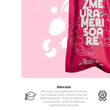
Probiotice și prebiotice
Cartilaj și Colagen
Acid hialuronic
Cartilaj
Colagen
Glucozamina
Fitoterapie
Aromaterapie
Gemoterapie
Plante medicinale
Tincturi
Minerale și Oligoelemente
Argilă
Educație
Calciu
Eficiența unui supliment alimentar
ține adesea și de modul în care se
Electroliți
administrează – dacă se folosesc la
ora potrivită, cu alimentele sau
Fier
suplimentele potrivite.