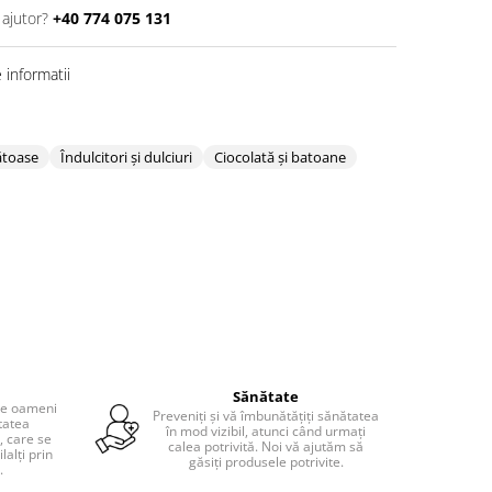
 ajutor?
+40 774 075 131
informatii
ătoase
Îndulcitori și dulciuri
Ciocolată și batoane
Sănătate
 de oameni
Preveniți și vă îmbunătățiți sănătatea
tatea
în mod vizibil, atunci când urmați
, care se
calea potrivită. Noi vă ajutăm să
lalți prin
găsiți produsele potrivite.
.