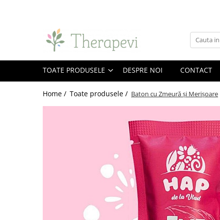
Toate Produsele
Suplimente
Alge Marine și Ciuperci Medicinale
TOATE PRODUSELE
DESPRE NOI
CONTACT
Chlorella
Home /
Toate produsele /
Ciuperci Medicinale
Baton cu Zmeură și Merișoare
Spirulină
Omega și Acizi grași
Ulei de krill
Ulei de pește
Antioxidanți și Coenzime
Beta-caroten și alți cartenoizi
Coenzima Q10
Probiotice și Enzime digestive
Enzime digestive