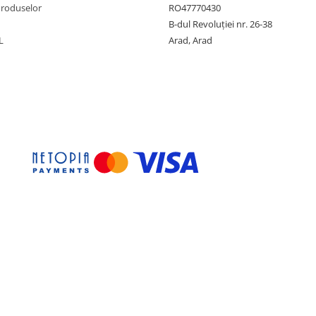
Produselor
RO47770430
B-dul Revoluției nr. 26-38
L
Arad, Arad