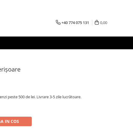
+40 774 075 131
0,00
rișoare
nzi peste 500 de lei. Livrare 3-5 zile lucrătoare.
A IN COS