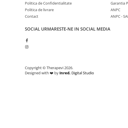
Dulcețuri si creme tartinabile
Politica de Confidentialitate
Garantia 
Înlocuitori de zahăr
Politica de livrare
ANPC
Wellness
Contact
ANPC - SA
Igienă intimă
SOCIAL
URMARESTE-NE IN SOCIAL MEDIA
Igienă orală
Paste de dinți
Îngrijirea pielii
Îngrijirea corpului
Îngrijirea mâinilor
Copyright © Therapevi 2026.
Îngrijirea picioarelor
Designed with ❤️ by
Inred.
Digital Studio
Îngrijirea tenului
Îngrijirea părului
Săpunuri Solide
Tratamente
Uleiuri
Șampoane
Ghid pentru sănătate