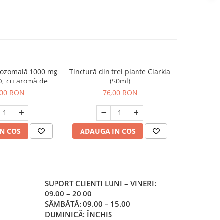
pozomală 1000 mg
Tinctură din trei plante Clarkia
GABA cu v
, cu aromă de
(50ml)
HSN 500
icuri) - absorbție
,00 RON
76,00 RON
entru imunitate
N COS
ADAUGA IN COS
PREC
SUPORT CLIENTI
LUNI – VINERI:
09.00 – 20.00
SÂMBĂTĂ: 09.00 – 15.00
DUMINICĂ: ÎNCHIS