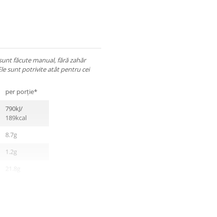
 sunt făcute manual, fără zahăr
Ele sunt potrivite atât pentru cei
per porție*
790kJ/
189kcal
8.7g
1.2g
21.8g
10.5g
4.8g