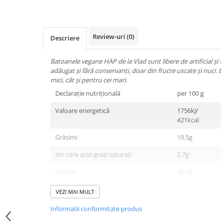
Magneziu
Multiminerale
Quinton
Review-uri
(0)
Descriere
Seleniu
Siliciu
Batoanele vegane HAP de la Vlad sunt libere de artificial și
Zinc
adăugat și fără conservanți, doar din fructe uscate și nuci. 
Proteine și aminoacizi
mici, cât și pentru cei mari
.
Arginina
Declarație nutrițională
per 100 g
Carnitina
Valoare energetică
1756kJ/
Cisteina
421kcal
Gaba
Grăsimi
19.5g
Glutation
din care acizi grași saturați
2.7g
Lizina
Metionina
Glucide
48.4g
Tirozina
din care zaharuri
23.3g
VEZI MAI MULT
Vitamine
Proteine
10.8g
Informatii conformitate produs
B