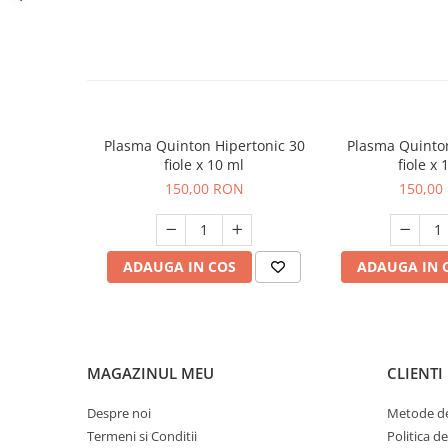
C
Sare
0 g
D
Ingrediente
: curmale, caju, merișoare (merișoare 55%, s
E
concentrat, ulei de floarea soarelui), migdale, agrișe, zmeură
K
și zeamă de lămâie.
Multivitamine
Dispozitive
Plasma Quinton Hipertonic 30
Plasma Quinton
Non-medicale
fiole x 10 ml
fiole x 
150,00 RON
150,00
Alimente sanătoase
Cereale și paste
Fructe oleaginoase
ADAUGA IN COS
ADAUGA IN 
Făinoase
Săruri și condimente
Sare
Îndulcitori și dulciuri
MAGAZINUL MEU
CLIENTI
Biscuiți
Despre noi
Metode de
Ciocolată și batoane
Termeni si Conditii
Politica d