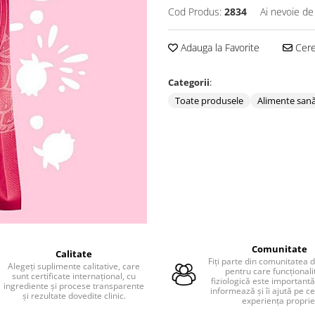
Cod Produs:
2834
Ai nevoie de
Adauga la Favorite
Cere 
Categorii
:
Toate produsele
Alimente san
Comunitate
Calitate
Fiți parte din comunitatea
Alegeți suplimente calitative, care
pentru care funcționali
sunt certificate internațional, cu
fiziologică este importantă
ingrediente și procese transparente
informează și îi ajută pe cei
și rezultate dovedite clinic.
experiența proprie