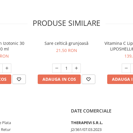
0 g
uc de ananas, suc de ananas
PRODUSE SIMILARE
 liofilizată (3%), făină de cocos
 Izotonic 30
Sare celtică grunjoasă
Vitamina C Li
10 ml
LIPOSHELL®
21,50 RON
coacăze (30 pl
 RON
139
superioară p
COS
ADAUGA IN COS
ADAUGA I
DATE COMERCIALE
 Plata
THERAPEVI S.R.L.
e Retur
J2/361/07.03.2023