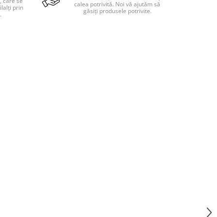
, care se
calea potrivită. Noi vă ajutăm să
lalți prin
găsiți produsele potrivite.
.