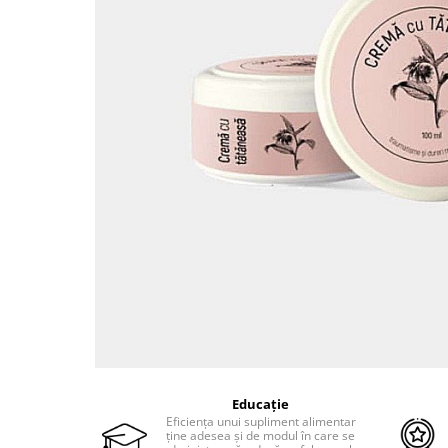
Probiotice și prebiotice
Cartilaj și Colagen
Acid hialuronic
Cartilaj
Colagen
Glucozamina
Fitoterapie
Aromaterapie
Gemoterapie
Plante medicinale
Tincturi
Minerale și Oligoelemente
Argilă
Calciu
Electroliți
Educație
Eficiența unui supliment alimentar
Fier
ține adesea și de modul în care se