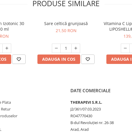
PRODUSE SIMILARE
 Izotonic 30
Sare celtică grunjoasă
Vitamina C Li
10 ml
LIPOSHELL®
21,50 RON
coacăze (30 pl
 RON
139
superioară p
COS
ADAUGA IN COS
ADAUGA I
DATE COMERCIALE
 Plata
THERAPEVI S.R.L.
e Retur
J2/361/07.03.2023
Produselor
RO47770430
B-dul Revoluției nr. 26-38
L
Arad, Arad