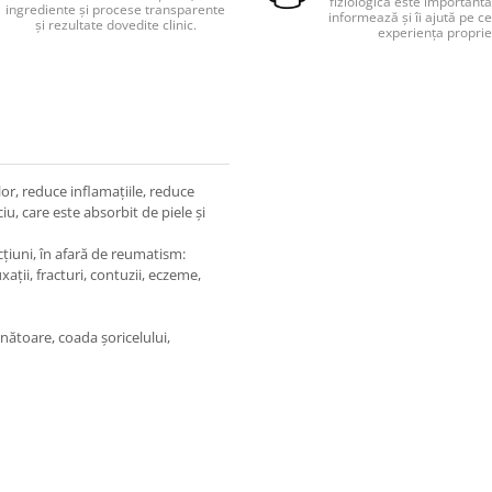
fiziologică este importantă
ingrediente și procese transparente
informează și îi ajută pe cei
și rezultate dovedite clinic.
experiența proprie
r, reduce inflamațiile, reduce
ciu, care este absorbit de piele și
cțiuni, în afară de reumatism:
uxații, fracturi, contuzii, eczeme,
unătoare, coada șoricelului,