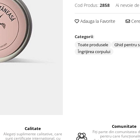
Cod Produs:
2858
Ai nevoie de
Adauga la Favorite
Cere 
Categorii
:
Toate produsele
Ghid pentru 
Îngrijirea corpului
Comunitate
Calitate
Fiți parte din comunitatea
Alegeți suplimente calitative, care
pentru care funcționali
sunt certificate internațional, cu