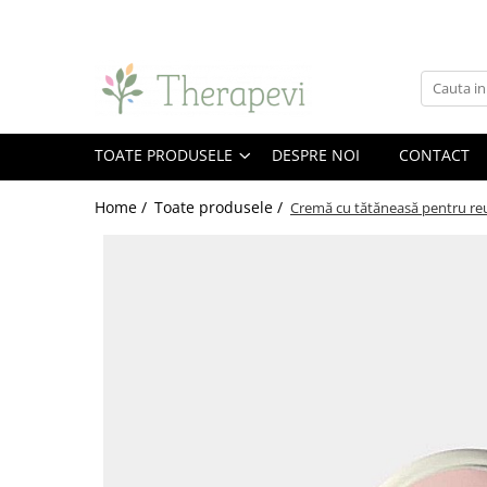
Toate Produsele
Suplimente
Alge Marine și Ciuperci Medicinale
TOATE PRODUSELE
DESPRE NOI
CONTACT
Chlorella
Home /
Toate produsele /
Ciuperci Medicinale
Cremă cu tătăneasă pentru r
Spirulină
Omega și Acizi grași
Ulei de krill
Ulei de pește
Antioxidanți și Coenzime
Beta-caroten și alți cartenoizi
Coenzima Q10
Probiotice și Enzime digestive
Enzime digestive