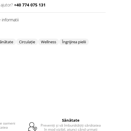
 ajutor?
+40 774 075 131
informatii
sănătate
Circulație
Wellness
Îngrijirea pielii
Sănătate
 de oameni
Preveniți și vă îmbunătățiți sănătatea
tatea
în mod vizibil, atunci când urmați