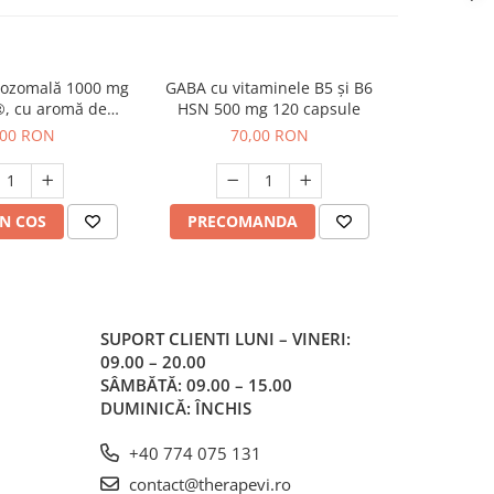
pozomală 1000 mg
GABA cu vitaminele B5 şi B6
Totum Spor
, cu aromă de
HSN 500 mg 120 capsule
icuri) - absorbție
,00 RON
70,00 RON
entru imunitate
N COS
PRECOMANDA
ADAUG
SUPORT CLIENTI
LUNI – VINERI:
09.00 – 20.00
SÂMBĂTĂ: 09.00 – 15.00
DUMINICĂ: ÎNCHIS
+40 774 075 131
contact@therapevi.ro