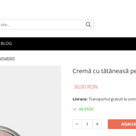
BLOG
eumatism
Cremă cu tătăneasă p
30,00 RON
Livrare:
Transportul gratuit la come
IN STOC
ADAUG