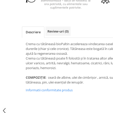
Magneziu
administrează – dacă se folosesc la
ora potrivită, cu alimentele sau
Multiminerale
suplimentele potrivite.
Quinton
Seleniu
Siliciu
Review-uri
(0)
Descriere
Zinc
Proteine și aminoacizi
Crema cu tătăneasă bioPaltin accelereaza vindecarea oaselo
Arginina
durerile (chiar și cele cronice). Tătăneasa este bogată în cal
ajută la regenerarea osoasă.
Carnitina
Crema cu tătăneasă poate fi folosită și în tratarea altor afe
Cisteina
ulcer varicos, artrită, nevralgii, hematoame, cicatrici, răni, l
Gaba
psoriazis, hemoroizi.
Glutation
COMPOZIȚIE
: ceară de albine, ulei de cimbrișor , arnică, s
Lizina
tătăneasa, pin, ulei esențial de ienupăr.
Metionina
Informatii conformitate produs
Tirozina
Vitamine
B