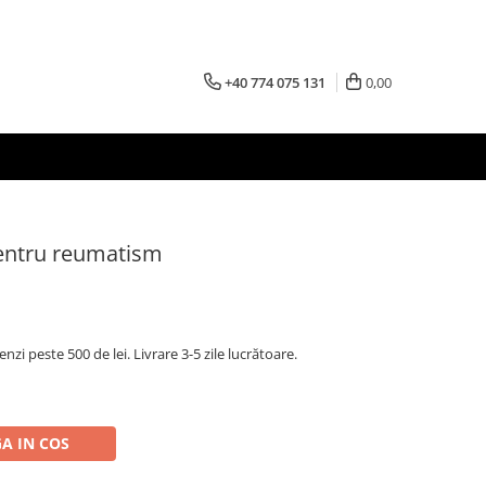
+40 774 075 131
0,00
entru reumatism
nzi peste 500 de lei. Livrare 3-5 zile lucrătoare.
A IN COS