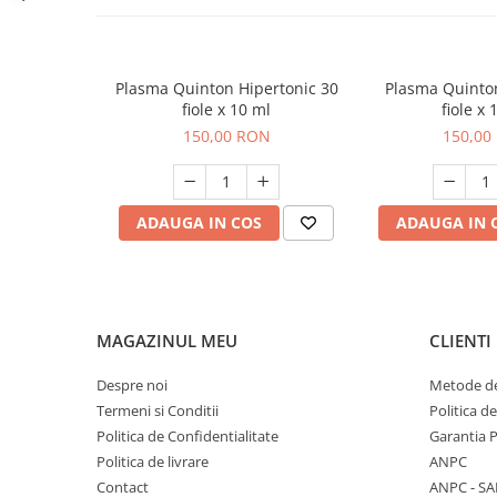
C
D
E
Plasma Quinton Hipertonic 30
Plasma Quinton
K
fiole x 10 ml
fiole x 
Multivitamine
150,00 RON
150,00
Dispozitive
Non-medicale
Alimente sanătoase
ADAUGA IN COS
ADAUGA IN 
Cereale și paste
Fructe oleaginoase
Făinoase
MAGAZINUL MEU
CLIENTI
Săruri și condimente
Sare
Despre noi
Metode de
Îndulcitori și dulciuri
Termeni si Conditii
Politica d
Politica de Confidentialitate
Garantia 
Biscuiți
Politica de livrare
ANPC
Ciocolată și batoane
Contact
ANPC - SA