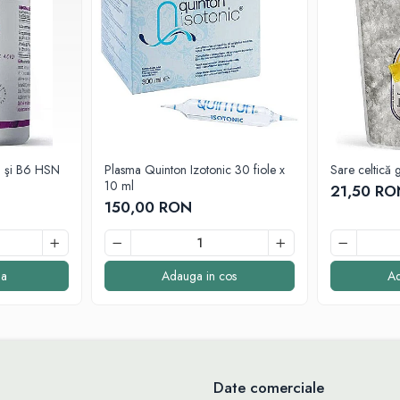
5 şi B6 HSN
Plasma Quinton Izotonic 30 fiole x
Sare celtică 
10 ml
21,50 RO
150,00 RON
a
Adauga in cos
Ad
Date comerciale