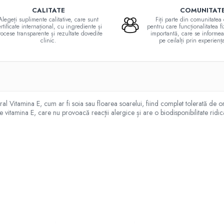
CALITATE
COMUNITAT
Alegeți suplimente calitative, care sunt
Fiți parte din comunitate
rtificate internațional, cu ingrediente și
pentru care funcționalitatea fi
ocese transparente și rezultate dovedite
importantă, care se informeaz
clinic.
pe ceilalți prin experienț
ral Vitamina E, cum ar fi soia sau floarea soarelui, fiind complet tolerată de
 vitamina E, care nu provoacă reacții alergice și are o biodisponibilitate ridic