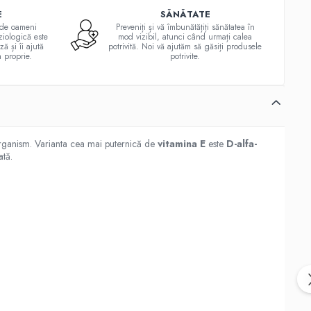
E
SĂNĂTATE
a de oameni
Preveniți și vă îmbunătățiți sănătatea în
ziologică este
mod vizibil, atunci când urmați calea
ă și îi ajută
potrivită. Noi vă ajutăm să găsiți produsele
a proprie.
potrivite.
 organism. Varianta cea mai puternică de
vitamina E
este
D-alfa-
ată.