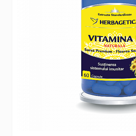
Probiotice și prebiotice
Cartilaj și Colagen
Acid hialuronic
Cartilaj
Colagen
Glucozamina
Fitoterapie
Aromaterapie
Gemoterapie
Plante medicinale
Tincturi
Minerale și Oligoelemente
Argilă
Calciu
Electroliți
Fier