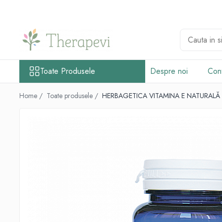
Toate Produsele
Suplimente
Alge Marine și Ciuperci Medicinale
Toate Produsele
Despre noi
Con
Chlorella
Ciuperci Medicinale
Home /
Toate produsele /
HERBAGETICA VITAMINA E NATURALĂ 
Spirulină
Omega și Acizi grași
Ulei de krill
Ulei de pește
Antioxidanți și Coenzime
Beta-caroten și alți cartenoizi
Coenzima Q10
Probiotice și Enzime digestive
Enzime digestive