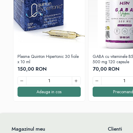
Dulcețuri si creme tartinabile
Înlocuitori de zahăr
Wellness
Igienă intimă
Igienă orală
Paste de dinți
Îngrijirea pielii
Plasma Quinton Hipertonic 30 fiole
GABA cu vitaminele B
Îngrijirea corpului
x 10 ml
500 mg 120 capsule
Îngrijirea mâinilor
150,00 RON
70,00 RON
Îngrijirea picioarelor
Îngrijirea tenului
Îngrijirea părului
Adauga in cos
Precomand
Săpunuri Solide
Tratamente
Uleiuri
Șampoane
Magazinul meu
Clienti
Ghid pentru sănătate