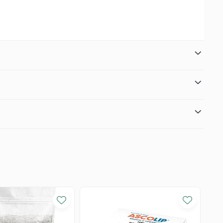
împotriva acestora și contribuie la menținerea sănătății oculare.