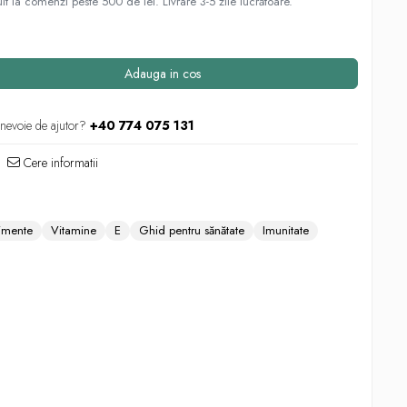
uit la comenzi peste 500 de lei. Livrare 3-5 zile lucrătoare.
Adauga in cos
 nevoie de ajutor?
+40 774 075 131
Cere informatii
imente
Vitamine
E
Ghid pentru sănătate
Imunitate