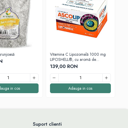
grunjoasă
Vitamina C Lipozomală 1000 mg
Tin
LIPOSHELL®, cu aromă de
(50
N
coacăze (30 plicuri) - absorbție
139,00 RON
76
superioară pentru imunitate
auga in cos
Adauga in cos
Suport clienti