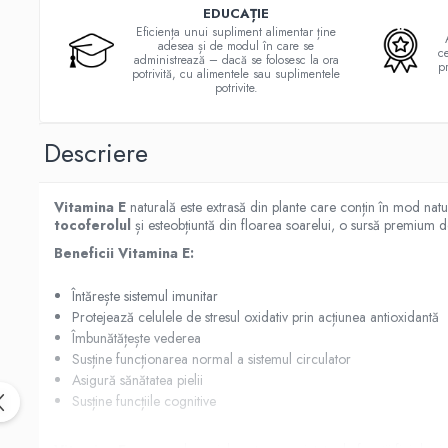
Magneziu
EDUCAȚIE
Multiminerale
Eficiența unui supliment alimentar ține
adesea și de modul în care se
Quinton
ce
administrează – dacă se folosesc la ora
pr
potrivită, cu alimentele sau suplimentele
Seleniu
potrivite.
Siliciu
Zinc
Descriere
Proteine și aminoacizi
Arginina
Vitamina E
naturală este extrasă din plante care conțin în mod natu
Carnitina
tocoferolul
și esteobțiuntă din floarea soarelui, o sursă premium de
Cisteina
Beneficii Vitamina E
:
Gaba
Glutation
Întărește sistemul imunitar
Protejează celulele de stresul oxidativ prin acțiunea antioxidantă
Lizina
Îmbunătățește vederea
Metionina
Susține funcționarea normal a sistemul circulator
Tirozina
Asigură sănătatea pielii
Vitamine
Susține funcțiile cognitive
B