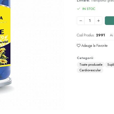
Livrare:
Transportul grat
IN STOC
Cod Produs:
2991
Ai
Adauga la Favorite
Categorii
:
Toate produsele
Supl
Cardiovascular