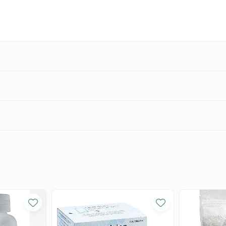
ice. Acțiunea antioxidantă protejează organismul și asigură suport pentru:
tiv, permițându-le să combată eficient infecțiile.
chilor, fapt ce conduce la dezvoltarea catarcatei, iar vitamina E oferă protecție 
 și elasticității acesteia.
uiditatea sângelui.
oni și sprijină funcționarea optimă a glandelor endocrine.
tresul oxidativ.
ărbați, cât și la femei prin acțiunea antioxidantă și anticoagulantă.