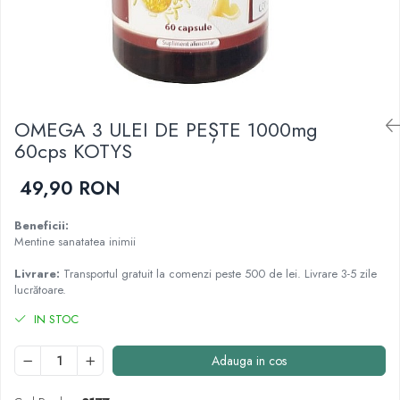
Cartilaj și Colagen
Vitalitate și sport
Acid hialuronic
Cartilaj
Colagen
Glucozamina
OMEGA 3 ULEI DE PEȘTE 1000mg
Fitoterapie
60cps KOTYS
Aromaterapie
Gemoterapie
49,90 RON
Plante medicinale
Tincturi
Beneficii:
Mentine sanatatea inimii
Minerale și Oligoelemente
Livrare:
Transportul gratuit la comenzi peste 500 de lei. Livrare 3-5 zile
Argilă
lucrătoare.
Calciu
IN STOC
Electroliți
Fier
Adauga in cos
Magneziu
Multiminerale