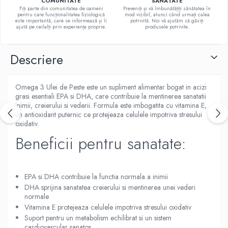
COMUNITATE
SĂNĂTATE
Fiți parte din comunitatea de oameni
Preveniți și vă îmbunătățiți sănătatea în
E
pentru care funcționalitatea fiziologică
mod vizibil, atunci când urmați calea
este importantă, care se informează și îi
potrivită. Noi vă ajutăm să găsiți
K
ajută pe ceilalți prin experiența proprie.
produsele potrivite.
Multivitamine
Descriere
Omega 3 Ulei de Peste este un supliment alimentar bogat in acizi
grasi esentiali EPA si DHA, care contribuie la mentinerea sanatatii
inimii, creierului si vederii. Formula este imbogatita cu vitamina E,
un antioxidant puternic ce protejeaza celulele impotriva stresului
oxidativ.
Beneficii pentru sanatate:
EPA si DHA contribuie la functia normala a inimii
DHA sprijina sanatatea creierului si mentinerea unei vederi
normale
Vitamina E protejeaza celulele impotriva stresului oxidativ
Suport pentru un metabolism echilibrat si un sistem
cardiovascular sanatos