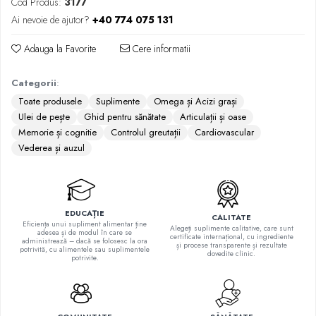
Cod Produs:
3177
Quinton
Ai nevoie de ajutor?
+40 774 075 131
Seleniu
Siliciu
Adauga la Favorite
Cere informatii
Zinc
Categorii
:
Proteine și aminoacizi
Toate produsele
Suplimente
Omega și Acizi grași
Arginina
Ulei de pește
Ghid pentru sănătate
Articulații și oase
Carnitina
Memorie și cognitie
Controlul greutații
Cardiovascular
Cisteina
Vederea și auzul
Gaba
Glutation
Lizina
EDUCAȚIE
Metionina
CALITATE
Eficiența unui supliment alimentar ține
Alegeți suplimente calitative, care sunt
adesea și de modul în care se
Tirozina
certificate internațional, cu ingrediente
administrează – dacă se folosesc la ora
și procese transparente și rezultate
potrivită, cu alimentele sau suplimentele
Vitamine
dovedite clinic.
potrivite.
B
C
D