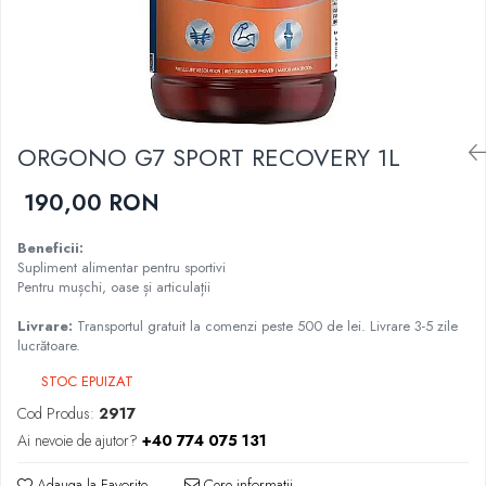
Cartilaj și Colagen
Vitalitate și sport
Acid hialuronic
Cartilaj
Colagen
Glucozamina
ORGONO G7 SPORT RECOVERY 1L
Fitoterapie
Aromaterapie
190,00 RON
Gemoterapie
Plante medicinale
Beneficii:
Supliment alimentar pentru sportivi
Tincturi
Pentru mușchi, oase și articulații
Minerale și Oligoelemente
Livrare:
Transportul gratuit la comenzi peste 500 de lei. Livrare 3-5 zile
Argilă
lucrătoare.
Calciu
STOC EPUIZAT
Electroliți
Cod Produs:
2917
Fier
Ai nevoie de ajutor?
+40 774 075 131
Magneziu
Multiminerale
Adauga la Favorite
Cere informatii