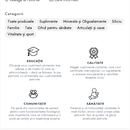
Quinton
Seleniu
Categorii
:
Siliciu
Toate produsele
Suplimente
Minerale și Oligoelemente
Siliciu
Zinc
Familie
Tata
Ghid pentru sănătate
Articulații și oase
Vitalitate și sport
Proteine și aminoacizi
Arginina
Carnitina
Cisteina
EDUCAȚIE
CALITATE
Eficiența unui supliment alimentar ține
Gaba
Alegeți suplimente calitative, care sunt
adesea și de modul în care se
certificate internațional, cu ingrediente
administrează – dacă se folosesc la ora
Glutation
și procese transparente și rezultate
potrivită, cu alimentele sau suplimentele
dovedite clinic.
potrivite.
Lizina
Metionina
Tirozina
COMUNITATE
SĂNĂTATE
Vitamine
Fiți parte din comunitatea de oameni
Preveniți și vă îmbunătățiți sănătatea în
pentru care funcționalitatea fiziologică
mod vizibil, atunci când urmați calea
B
este importantă, care se informează și îi
potrivită. Noi vă ajutăm să găsiți
ajută pe ceilalți prin experiența proprie.
produsele potrivite.
C
D