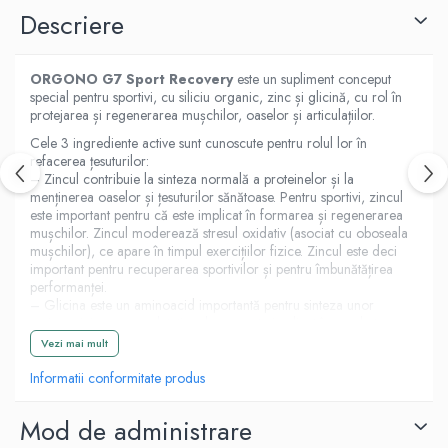
Descriere
E
K
Multivitamine
ORGONO G7 Sport Recovery
este un supliment conceput
special pentru sportivi, cu siliciu organic, zinc și glicină, cu rol în
protejarea și regenerarea mușchilor, oaselor și articulațiilor.
Cele 3 ingrediente active sunt cunoscute pentru rolul lor în
refacerea țesuturilor:
– Zincul contribuie la sinteza normală a proteinelor și la
menținerea oaselor și țesuturilor sănătoase. Pentru sportivi, zincul
este important pentru că este implicat în formarea și regenerarea
mușchilor. Zincul moderează stresul oxidativ (asociat cu oboseala
mușchilor), ce apare în timpul exercițiilor fizice. Zincul este deci
important pentru recuperarea sportivilor și pentru îmbunătățirea
performanței.
– Glicina este un aminoacid importantă pentru sinteza unor
aminoacizi, precum glutationul, care este implicat în combaterea
stresului oxidativ. Glicina contribuie la protecția împotriva
Vezi mai mult
deteriorării articulațiilor, precum și la recuperarea după exerciții
fizice. Glicina joacă un rol important în dezvoltarea și menținerea
Informatii conformitate produs
masei musculare, a țesuturilor și oaselor.
Mod de administrare
Ambalare: sticlă de 1 Litru cu capac gradat.