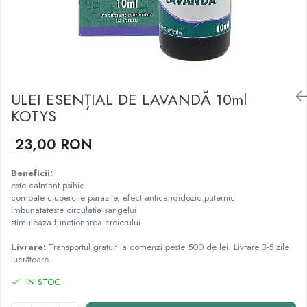
Cartilaj și Colagen
Vitalitate și sport
Acid hialuronic
Cartilaj
Colagen
Glucozamina
ULEI ESENȚIAL DE LAVANDĂ 10ml
Fitoterapie
KOTYS
Aromaterapie
Gemoterapie
23,00 RON
Plante medicinale
Tincturi
Beneficii:
este calmant psihic
Minerale și Oligoelemente
combate ciupercile parazite, efect anticandidozic puternic
imbunatateste circulatia sangelui
Argilă
stimuleaza functionarea creierului
Calciu
Electroliți
Livrare:
Transportul gratuit la comenzi peste 500 de lei. Livrare 3-5 zile
lucrătoare.
Fier
IN STOC
Magneziu
Multiminerale