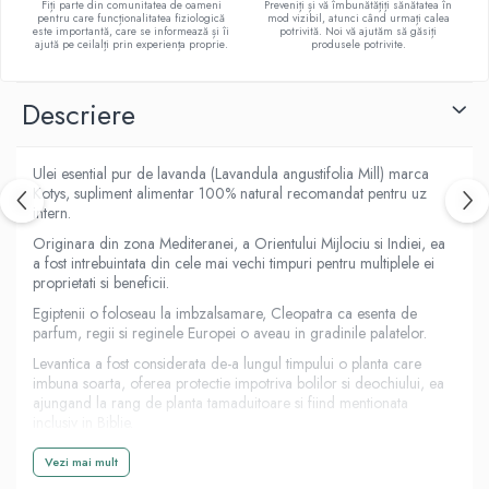
Fiți parte din comunitatea de oameni
Preveniți și vă îmbunătățiți sănătatea în
pentru care funcționalitatea fiziologică
mod vizibil, atunci când urmați calea
E
este importantă, care se informează și îi
potrivită. Noi vă ajutăm să găsiți
ajută pe ceilalți prin experiența proprie.
produsele potrivite.
K
Multivitamine
Descriere
Ulei esential pur de lavanda (Lavandula angustifolia Mill) marca
Kotys, supliment alimentar 100% natural recomandat pentru uz
intern.
Originara din zona Mediteranei, a Orientului Mijlociu si Indiei, ea
a fost intrebuintata din cele mai vechi timpuri pentru multiplele ei
proprietati si beneficii.
Egiptenii o foloseau la imbzalsamare, Cleopatra ca esenta de
parfum, regii si reginele Europei o aveau in gradinile palatelor.
Levantica a fost considerata de-a lungul timpului o planta care
imbuna soarta, oferea protectie impotriva bolilor si deochiului, ea
ajungand la rang de planta tamaduitoare si fiind mentionata
inclusiv in Biblie.
Florile de lavanda se folosesc si in scop medicinal, intern ca
Vezi mai mult
puternic aromatizant cu efect antiseptic local si usor antispastic, ca