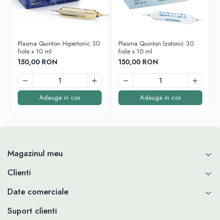
improspateaza aerul
Plasma Quinton Hipertonic 30
Plasma Quinton Izotonic 30
fiole x 10 ml
fiole x 10 ml
150,00 RON
150,00 RON
Adauga in cos
Adauga in cos
Magazinul meu
Clienti
Date comerciale
Suport clienti