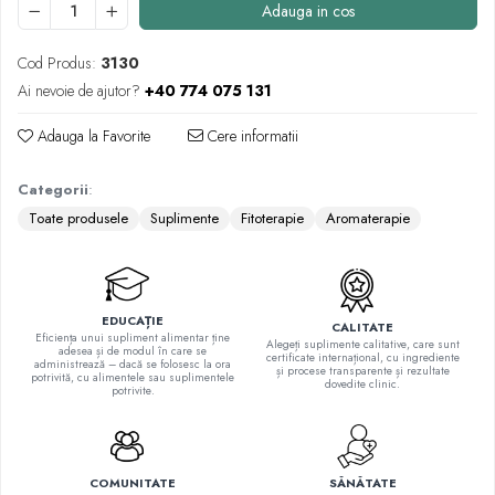
Adauga in cos
Quinton
Seleniu
Cod Produs:
3130
Siliciu
Ai nevoie de ajutor?
+40 774 075 131
Zinc
Proteine și aminoacizi
Adauga la Favorite
Cere informatii
Arginina
Categorii
:
Carnitina
Toate produsele
Suplimente
Fitoterapie
Aromaterapie
Cisteina
Gaba
Glutation
Lizina
EDUCAȚIE
CALITATE
Metionina
Eficiența unui supliment alimentar ține
Alegeți suplimente calitative, care sunt
adesea și de modul în care se
certificate internațional, cu ingrediente
administrează – dacă se folosesc la ora
Tirozina
și procese transparente și rezultate
potrivită, cu alimentele sau suplimentele
dovedite clinic.
potrivite.
Vitamine
B
C
COMUNITATE
SĂNĂTATE
D