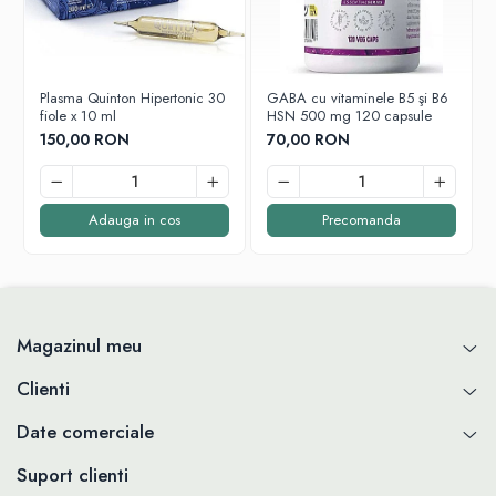
stimuleaza secretia biliara
detoxifiant
decongestionant
reconfortant
stimulent mental
Plasma Quinton Hipertonic 30
GABA cu vitaminele B5 şi B6
fiole x 10 ml
HSN 500 mg 120 capsule
analgezic
150,00 RON
70,00 RON
antiinflamator
antioxidant
antialergic
Adauga in cos
Precomanda
Magazinul meu
Clienti
Date comerciale
Suport clienti