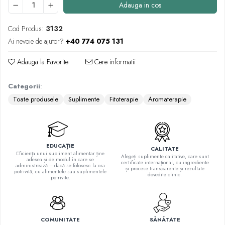
Adauga in cos
Quinton
Seleniu
Cod Produs:
3132
Siliciu
Ai nevoie de ajutor?
+40 774 075 131
Zinc
Proteine și aminoacizi
Adauga la Favorite
Cere informatii
Arginina
Categorii
:
Carnitina
Toate produsele
Suplimente
Fitoterapie
Aromaterapie
Cisteina
Gaba
Glutation
Lizina
EDUCAȚIE
CALITATE
Metionina
Eficiența unui supliment alimentar ține
Alegeți suplimente calitative, care sunt
adesea și de modul în care se
certificate internațional, cu ingrediente
administrează – dacă se folosesc la ora
Tirozina
și procese transparente și rezultate
potrivită, cu alimentele sau suplimentele
dovedite clinic.
potrivite.
Vitamine
B
C
COMUNITATE
SĂNĂTATE
D