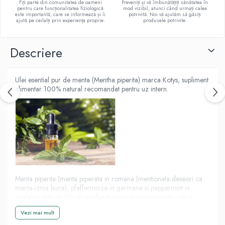
Fiți parte din comunitatea de oameni
Preveniți și vă îmbunătățiți sănătatea în
pentru care funcționalitatea fiziologică
mod vizibil, atunci când urmați calea
E
este importantă, care se informează și îi
potrivită. Noi vă ajutăm să găsiți
ajută pe ceilalți prin experiența proprie.
produsele potrivite.
K
Multivitamine
Descriere
Ulei esential pur de menta (Mentha piperita) marca Kotys, supliment
alimentar 100% natural recomandat pentru uz intern.
Menta piperita (menta piperata in romana (mentionata deseori ca
menta-izma buna), pfefferminze in germana si peppermint in
engleza) este un hibrid rezultat in urma incrucisarii naturale a
soiurilor de menta Mentha aquatica si Mentha spicata.
Vezi mai mult
Datorita aromei sale intense, menta piperita este folosita si pentru