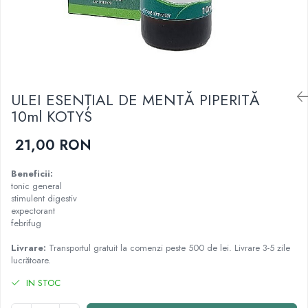
Cartilaj și Colagen
Vitalitate și sport
Acid hialuronic
Cartilaj
Colagen
Glucozamina
ULEI ESENȚIAL DE MENTĂ PIPERITĂ
Fitoterapie
10ml KOTYS
Aromaterapie
Gemoterapie
21,00 RON
Plante medicinale
Tincturi
Beneficii:
tonic general
Minerale și Oligoelemente
stimulent digestiv
expectorant
Argilă
febrifug
Calciu
Electroliți
Livrare:
Transportul gratuit la comenzi peste 500 de lei. Livrare 3-5 zile
lucrătoare.
Fier
IN STOC
Magneziu
Multiminerale