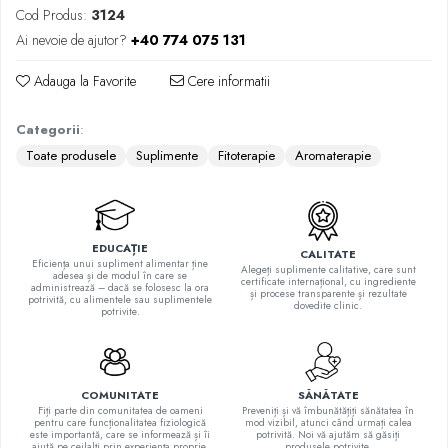
Cod Produs:
3124
Quinton
Ai nevoie de ajutor?
+40 774 075 131
Seleniu
Siliciu
Adauga la Favorite
Cere informatii
Zinc
Proteine și aminoacizi
Categorii
:
Arginina
Toate produsele
Suplimente
Fitoterapie
Aromaterapie
Carnitina
Cisteina
Gaba
EDUCAȚIE
Glutation
CALITATE
Eficiența unui supliment alimentar ține
Alegeți suplimente calitative, care sunt
adesea și de modul în care se
Lizina
certificate internațional, cu ingrediente
administrează – dacă se folosesc la ora
și procese transparente și rezultate
potrivită, cu alimentele sau suplimentele
Metionina
dovedite clinic.
potrivite.
Tirozina
Vitamine
B
COMUNITATE
SĂNĂTATE
Fiți parte din comunitatea de oameni
Preveniți și vă îmbunătățiți sănătatea în
C
pentru care funcționalitatea fiziologică
mod vizibil, atunci când urmați calea
este importantă, care se informează și îi
potrivită. Noi vă ajutăm să găsiți
D
ajută pe ceilalți prin experiența proprie.
produsele potrivite.