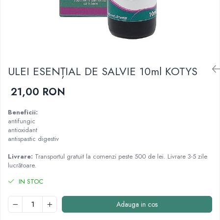
Cartilaj și Colagen
Vitalitate și sport
Acid hialuronic
Cartilaj
Colagen
Glucozamina
ULEI ESENȚIAL DE SALVIE 10ml KOTYS
Fitoterapie
Aromaterapie
21,00 RON
Gemoterapie
Plante medicinale
Beneficii:
antifungic
Tincturi
antioxidant
Minerale și Oligoelemente
antispastic digestiv
Argilă
Livrare:
Transportul gratuit la comenzi peste 500 de lei. Livrare 3-5 zile
Calciu
lucrătoare.
Electroliți
IN STOC
Fier
Magneziu
Adauga in cos
Multiminerale