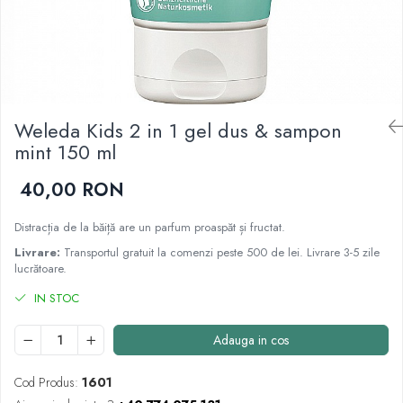
Cartilaj și Colagen
Vitalitate și sport
Acid hialuronic
Cartilaj
Colagen
Glucozamina
Weleda Kids 2 in 1 gel dus & sampon
Fitoterapie
mint 150 ml
Aromaterapie
Gemoterapie
40,00 RON
Plante medicinale
Tincturi
Distracția de la băiță are un parfum proaspăt și fructat.
Minerale și Oligoelemente
Livrare:
Transportul gratuit la comenzi peste 500 de lei. Livrare 3-5 zile
lucrătoare.
Argilă
IN STOC
Calciu
Electroliți
Adauga in cos
Fier
Magneziu
Cod Produs:
1601
Multiminerale