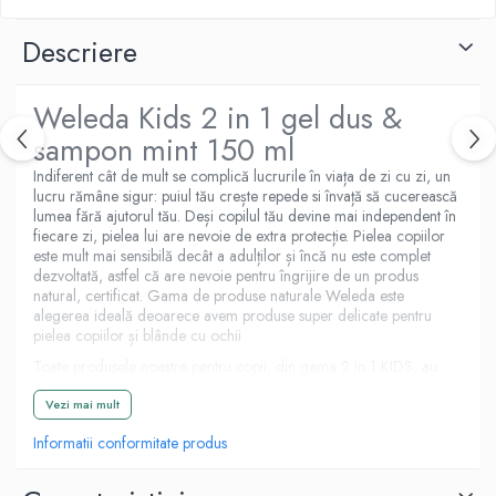
E
Descriere
K
Multivitamine
Weleda Kids 2 in 1 gel dus &
sampon mint 150 ml
Indiferent cât de mult se complică lucrurile în viața de zi cu zi, un
lucru rămâne sigur: puiul tău crește repede si învață să cucerească
lumea fără ajutorul tău. Deși copilul tău devine mai independent în
fiecare zi, pielea lui are nevoie de extra protecție. Pielea copiilor
este mult mai sensibilă decât a adulților și încă nu este complet
dezvoltată, astfel că are nevoie pentru îngrijire de un produs
natural, certificat. Gama de produse naturale Weleda este
alegerea ideală deoarece avem produse super delicate pentru
pielea copiilor și blânde cu ochii
Toate produsele noastre pentru copii, din gama 2 in 1 KIDS, au
fost create cu ajutorul copiilor, care și-au expirmat preferințele în
legătură cu ce înseamnă distracția din momentul băiței. Rezultatele:
Vezi mai mult
ingrediente naturale, curățare super delicată și parfum natural, într-
Informatii conformitate produs
un tub creat pentru distracție. Calitatea produselor Weleda îți
asigură o stare de bine, iar copilul tău poate descoperi un nou
mod de îngrijire.