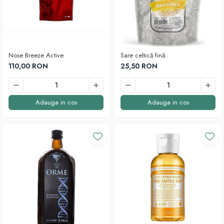
Nose Breeze Active
Sare celtică fină
110,00 RON
25,50 RON
Adauga in cos
Adauga in cos