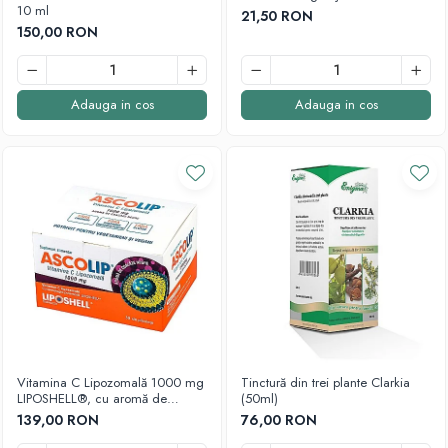
10 ml
21,50 RON
Quinton
150,00 RON
Seleniu
Siliciu
Zinc
Adauga in cos
Adauga in cos
Proteine și aminoacizi
Arginina
Carnitina
Cisteina
Gaba
Glutation
Lizina
Metionina
Tirozina
Vitamine
Vitamina C Lipozomală 1000 mg
Tinctură din trei plante Clarkia
B
LIPOSHELL®, cu aromă de
(50ml)
coacăze (30 plicuri) - absorbție
C
139,00 RON
76,00 RON
superioară pentru imunitate
D