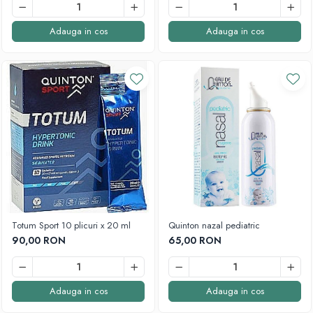
E
Adauga in cos
Adauga in cos
K
Multivitamine
Totum Sport 10 plicuri x 20 ml
Quinton nazal pediatric
90,00 RON
65,00 RON
Adauga in cos
Adauga in cos