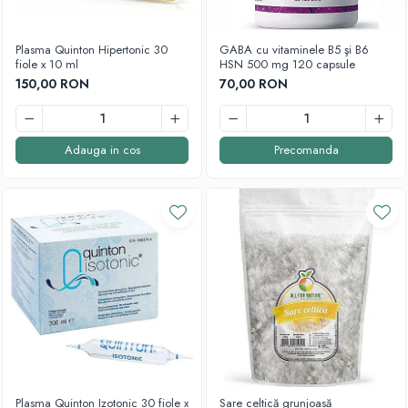
Cartilaj și Colagen
Vitalitate și sport
Acid hialuronic
Plasma Quinton Hipertonic 30
GABA cu vitaminele B5 şi B6
Cartilaj
fiole x 10 ml
HSN 500 mg 120 capsule
Colagen
150,00 RON
70,00 RON
Glucozamina
Fitoterapie
Adauga in cos
Precomanda
Aromaterapie
Gemoterapie
Plante medicinale
Tincturi
Minerale și Oligoelemente
Argilă
Calciu
Electroliți
Fier
Magneziu
Multiminerale
Plasma Quinton Izotonic 30 fiole x
Sare celtică grunjoasă